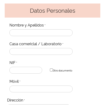
Datos Personales
Nombre y Apellidos
*
Casa comericlal / Laboratorio
*
NIF
*
Otro documento
Móvil
*
Dirección
*